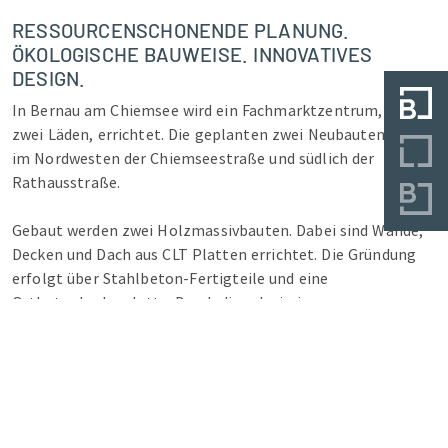
RESSOURCENSCHONENDE PLANUNG.
ÖKOLOGISCHE BAUWEISE. INNOVATIVES
DESIGN.
In Bernau am Chiemsee wird ein Fachmarktzentrum, mit
zwei Läden, errichtet. Die geplanten zwei Neubauten liegen
im Nordwesten der Chiemseestraße und südlich der
Rathausstraße.
Gebaut werden zwei Holzmassivbauten. Dabei sind Wände,
Decken und Dach aus CLT Platten errichtet. Die Gründung
erfolgt über Stahlbeton-Fertigteile und eine
Ortbetonbodenplatte. Durch die schwierigen
Bodenverhältnisse wird im gesamten Baugebiet eine
Baugrundverbesserung mittels Rüttelstopfsäulen
vorgenommen.
Die Tragkonstruktion der beiden Läden ist in
Massivholzbauweise gefertigt. Die Außenwände sind